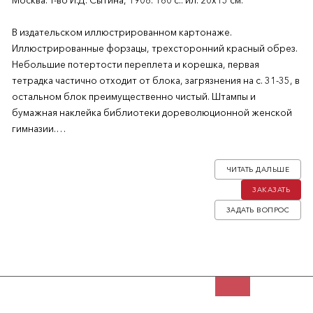
Москва: Т-во И.Д. Сытина, 1908. 160 с.: ил. 20х15 см.
В издательском иллюстрированном картонаже.
Иллюстрированные форзацы, трехсторонний красный обрез.
Небольшие потертости переплета и корешка, первая
тетрадка частично отходит от блока, загрязнения на с. 31-35, в
остальном блок преимущественно чистый. Штампы и
бумажная наклейка библиотеки дореволюционной женской
гимназии.
Издание для детей старшего возраста. Книга детского
ЧИТАТЬ ДАЛЬШЕ
писателя Николая Александровича Соловьева-Несмелова
ЗАКАЗАТЬ
(1847-1901) представляет собой ряд биографических статей,
посвященных всемирно известным научным деятелям, ученым
ЗАДАТЬ ВОПРОС
и изобретателям: Джеймсу Уатту, Роберту Фультону,
Джорджу Стефенсону, Гумфри Дэви, Иоганну Кеплеру, Исааку
Ньютону, Яну Свамердаму, Пьеру Андре-Латрелю и Давиду
Ливингстону.