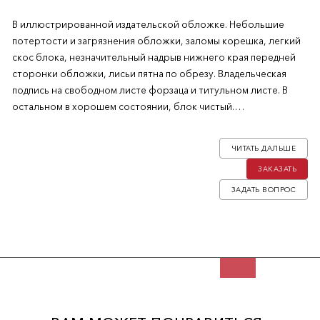
В иллюстрированной издательской обложке. Небольшие
потертости и загрязнения обложки, заломы корешка, легкий
скос блока, незначительный надрыв нижнего края передней
сторонки обложки, лисьи пятна по обрезу. Владельческая
подпись на свободном листе форзаца и титульном листе. В
остальном в хорошем состоянии, блок чистый.
Первое издание. Первый из трех томов.
ЧИТАТЬ ДАЛЬШЕ
ЗАКАЗАТЬ
«Архипелаг ГУЛАГ» — трехтомная серия о советской лагерной
системе. Основан на собственном опыте, исследованиях
ЗАДАТЬ ВОПРОС
Солженицына по истории пенитенциарной системы, а также
показаниях 227 бывших заключенных, друзей и помощников,
однако не приводил их имён, ввиду очевидной для них
опасности. Написанная между 1958 и 1968 годами,
опубликована на Западе в 1973 году, а затем циркулировала
как подпольное издание в Советском Союзе до ее
официального опубликования в 1989 году. Эти книги являются