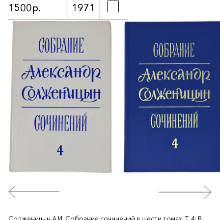
1500р.
1971
Солженицын А.И. Собрание сочинений в шести томах. Т. 4: В