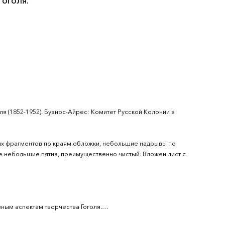
Гоголя.
ля (1852-1952). Буэнос-Айрес: Комитет Русской Колонии в
ых фрагментов по краям обложки, небольшие надрывы по
е небольшие пятна, преимущественно чистый. Вложен лист с
ным аспектам творчества Гоголя.