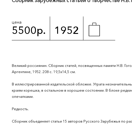
Сборник зарубежных статьей о творчестве Н.В. 
цена
5500р.
1952
Великий россиянин. Сборник статей, посвященных памяти Н.В. Гого
Аргентине, 1952. 208 с. 19,5х14,5 см.
В иллюстрированной издательской обложке. Утрата незначительн
краям корешка, в остальном в хорошем состоянии. В блоке редки
опечатками.
Редкость.
Сборник объединяет статьи 15 авторов Русского Зарубежья по раз