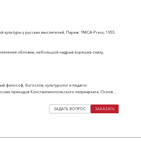
й культуры у русских мыслителей. Париж: YMCA-Рress, 1955.
рязнения обложки, небольшой надрыв корешка снизу,
ый философ, богослов, культуролог и педагог.
сских приходов Константинопольского патриархата. Основу
ЗАДАТЬ ВОПРОС
ЗАКАЗАТЬ