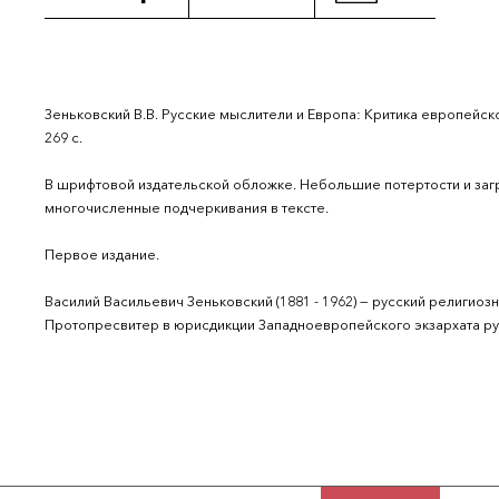
Зеньковский В.В. Русские мыслители и Европа: Критика европейско
269 с.
В шрифтовой издательской обложке. Небольшие потертости и заг
многочисленные подчеркивания в тексте.
Первое издание.
Василий Васильевич Зеньковский (1881 - 1962) — русский религиозн
Протопресвитер в юрисдикции Западноевропейского экзархата ру
взглядов Зеньковского составлял христианский мистицизм.