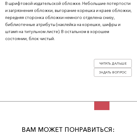
В шрифтовой издательской обложке. Небольшие потертости
и загрязнения обложки, выгорание корешка и краев обложки,
передняя сторонка обложки немного отделена снизу,
библиотечные атрибуты (наклейка на корешке, шифры и
штамп на титульном листе). В остальном в хорошем
состоянии, блок чистый.
Воспоминания Веры Павловны Зилоти (1866 – 1940), старшей
дочери мецената Павла Михайловича Третьякова (1832 - 1898),
ЧИТАТЬ ДАЛЬШЕ
жены пианиста и дирижера Александра Ильича Зилоти (1863 -
ЗАДАТЬ ВОПРОС
1945).
ВАМ МОЖЕТ ПОНРАВИТЬСЯ: