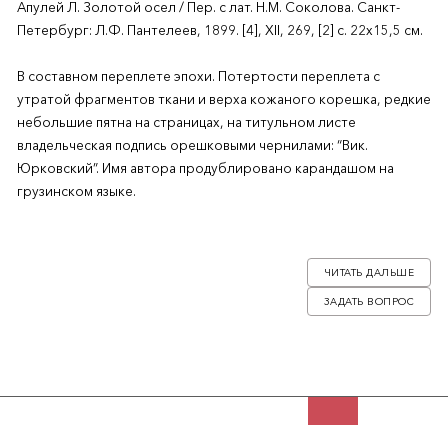
Апулей Л. Золотой осел / Пер. с лат. Н.М. Соколова. Санкт-
Петербург: Л.Ф. Пантелеев, 1899. [4], XII, 269, [2] с. 22х15,5 см.
В составном переплете эпохи. Потертости переплета с
утратой фрагментов ткани и верха кожаного корешка, редкие
небольшие пятна на страницах, на титульном листе
владельческая подпись орешковыми чернилами: “Вик.
Юрковский”. Имя автора продублировано карандашом на
грузинском языке.
Второе, исправленное издание перевода.
ЧИТАТЬ ДАЛЬШЕ
«Метаморфозы» или «Золотой осел» Апулея (124–ок. 170) —
ЗАДАТЬ ВОПРОС
единственный полностью сохранившийся античный роман на
латинском языке и одно из самых известных и читаемых
произведений Античности. Впервые на русский язык он был
переведен Ермилом Костровым в 1780–1781 годах. Лишь
спустя столетие появились новые издания и в 1895 году был
опубликован новый перевод — Н.М. Соколова.