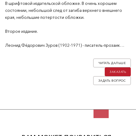
В шрифтовой издательской обложке. В очень хорошем
состоянии, небольшой след от загиба верхнего внешнего
края, небольшие потертости обложки.
Второе издание.
Леонид Фёдорович Зуров (1902-1971) - писатель-прозаик
русской эмиграции, мемуарист. Наследник архива И.А. Бунина.
Секретарь И. Бунина, похороненный рядом со своим
ЧИТАТЬ ДАЛЬШЕ
наставником и старшим товарищем, он унаследовал архив
ЗАКАЗАТЬ
Ивана Алексеевича. Его первая книги - результат весенней
работы в Псково - Печорском монастыре. Там, в библиотеке,
ЗАДАТЬ ВОПРОС
он смог просмотреть большое количество рукописей и
сделать зарисовки букв, концовок, водяных знаков и кожаных
тиснений, которые использовал для оформления своей книги.
Первое издание книги вышло в 1928 году.