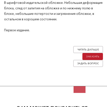
В шрифтовой издательской обложке. Небольшая деформация
блока, след от залития на обложке и по нижнему полю в
блоке, небольшие потертости и загрязнения обложки, в
остальном в хорошем состоянии.
Первое издание.
Леонид Фёдорович Зуров (1902-1971) — писатель-прозаик
русской эмиграции, мемуарист. Секретарь И.А. Бунина и
ЧИТАТЬ ДАЛЬШЕ
наследник его архива. Эта книга — результат весенней работы
ЗАКАЗАТЬ
автора в Псково-Печорском монастыре. Там, в монастырской
библиотеке он смог изучить большое количество рукописей
ЗАДАТЬ ВОПРОС
и сделать зарисовки букв, концовок, водяных знаков и
кожаных тиснений, которые использовал для оформления
своей книги.