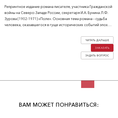
Репринтное издание романа писателя, участника Гражданской
войны на Северо-Западе России, секретаря И.А. Бунина Л.Ф.
Зурова (1902-1971) «Поле». Основная тема романа – судьба
человека, оказавшегося в гуще исторических событий эпохи.
Революция и гражданская война меняют его представления о
жизни, былая основа ее разрушена. Но человек чувствует
ЧИТАТЬ ДАЛЬШЕ
прочную связь с родной землей и верит в божий промысел,
ЗАКАЗАТЬ
что в конечном счете дает ему силы противостоять хаосу и
смерти.
ЗАДАТЬ ВОПРОС
ВАМ МОЖЕТ ПОНРАВИТЬСЯ: