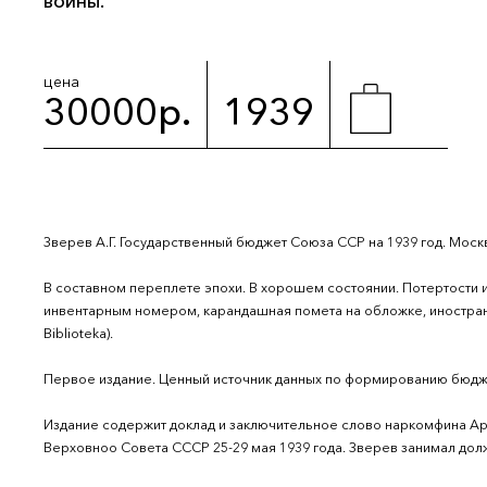
войны.
цена
30000р.
1939
Зверев А.Г. Государственный бюджет Союза ССР на 1939 год. Москва: Г
В составном переплете эпохи. В хорошем состоянии. Потертости 
инвентарным номером, карандашная помета на обложке, иностран
Biblioteka).
Первое издание. Ценный источник данных по формированию бюдж
Издание содержит доклад и заключительное слово наркомфина Арс
Верховноо Совета СССР 25-29 мая 1939 года. Зверев занимал дол
год (с перерывом в 1948 году). Он занял место репресированного 