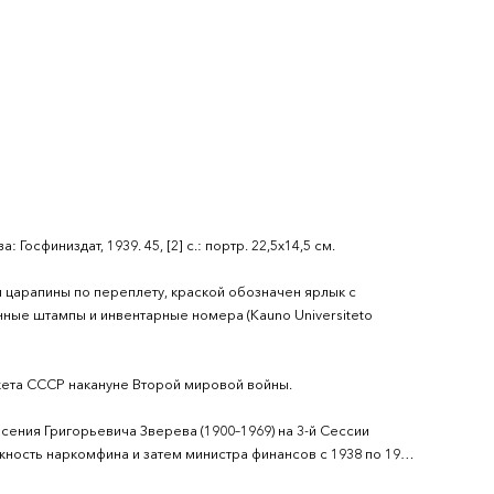
осфиниздат, 1939. 45, [2] с.: портр. 22,5х14,5 см.
и царапины по переплету, краской обозначен ярлык с
ные штампы и инвентарные номера (Kauno Universiteto
ета СССР накануне Второй мировой войны.
ения Григорьевича Зверева (1900–1969) на 3-й Сессии
жность наркомфина и затем министра финансов с 1938 по 1960
в 1938 году Власа Чубаря, который, в свою очередь, занял