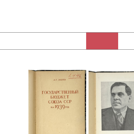
место репресированного Григория Гринько.
В издании освещается всё, что связано с формированием бюджета 
приводятся результаты второй пятилетки (1933–1937) и конкретно
запланированные статьи доходов и расходов бюджета, республика
конкретные суммы и примеры. В конце издания приводится закон
Особый интерес представляет то, как в издании отображены вое
капиталистических стран, особенно фашистских, и военизации их э
пример обороноспособности СССР. Согласно статистическим табл
увеличивались с 23151 млрд. р. до 40885 млрд.р., то есть на 76,6
это увеличение в издании никак не акцентируется, и детали расхо