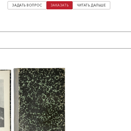
ЗАДАТЬ ВОПРОС
ЗАКАЗАТЬ
ЧИТАТЬ ДАЛЬШЕ
второго года третьей пятилетки. В качестве сравнения
 выполнения бюджета на 1937 год. Подробно освещаются
нские и местные планы, для каждой отрасли приводятся
 о государственном бюджете.
нные расходы. Отдельная глава посвящена бюджетам
кономики. Упоминаются бои на озере Хасан в 1938 году как
ицам, военные расходы в СССР с 1938 по 1939 год
% и должны были составить почти одну треть бюджета. Однако
дов на оборону не раскрываются.