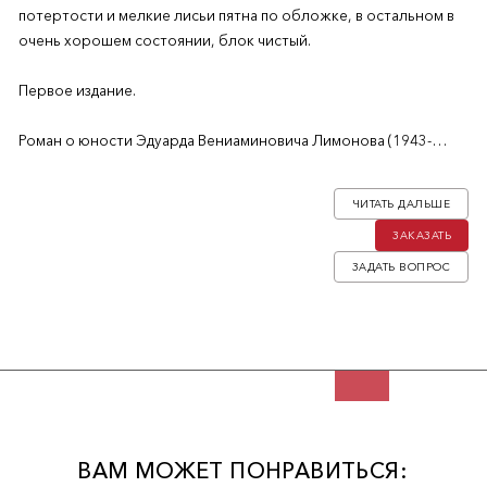
потертости и мелкие лисьи пятна по обложке, в остальном в
очень хорошем состоянии, блок чистый.
Первое издание.
Роман о юности Эдуарда Вениаминовича Лимонова (1943-
2020) в Харькове 1960-х годах и о превращении его из
«молодого негодяя» в богемного юношу. Книга примыкает к
ЧИТАТЬ ДАЛЬШЕ
харьковской трилогии Лимонова: «Подросток Савенко» и «У
ЗАКАЗАТЬ
нас была великая эпоха».
ЗАДАТЬ ВОПРОС
С 1980 года Лимонов жил во Франции, сблизился с
Французской коммунистической партией и в 1987 году
получил французское гражданство под давлением левой
общественности.
ВАМ МОЖЕТ ПОНРАВИТЬСЯ: