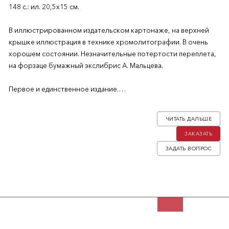
148 с.: ил. 20,5х15 см.
В иллюстрированном издательском картонаже, на верхней
крышке иллюстрация в технике хромолитографии. В очень
хорошем состоянии. Незначительные потертости переплета,
на форзаце бумажный экслибрис А. Мальцева.
Первое и единственное издание.
Аполлон Аполлонович Коринфский (1868–1937) — русский
ЧИТАТЬ ДАЛЬШЕ
поэт, журналист, писатель, переводчик и фольклорист.
ЗАКАЗАТЬ
Родился в Симбирске, семь лет проучился в одном классе с
Владимиром Лениным. В последнем классе ушел из гимназии,
ЗАДАТЬ ВОПРОС
чтобы заниматься литературой. Сотрудничал с
многочисленными периодическими изданиями и активно
издавался. При жизни Коринфского вышло 7 поэтических
сборников и всего около 40 изданий его стихов, прозы,
критики и собранного им фольклора, а также бесчисленные
публикации в периодике. Стихотворения Коринфского были