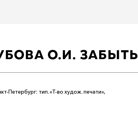
УБОВА О.И. ЗАБЫТ
кт-Петербург: тип. «Т-во худож. печати»,