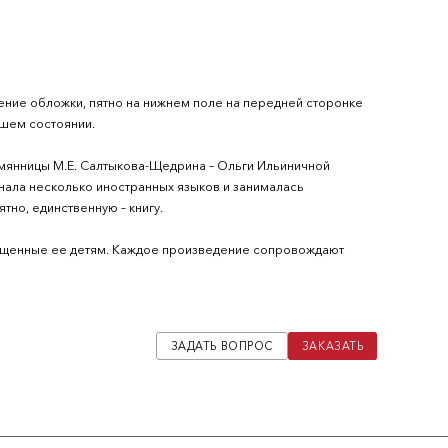
ение обложки, пятно на нижнем поле на передней сторонке
ошем состоянии.
лемянницы М.Е. Салтыкова-Щедрина – Ольги Ильиничной
знала несколько иностранных языков и занималась
тно, единственную – книгу.
вященные ее детям. Каждое произведение сопровождают
ЗАДАТЬ ВОПРОС
ЗАКАЗАТЬ