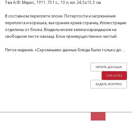
Т-ва А.Ф. Маркс, 1911. 751 с., 10 л. ил. 24,5х15,5 см.
В составном переплете эпохи. Потертости и загрязнения
переплета и корешка, выгорание краев страниц. Иллюстрации
отделены от блока. Владельческие записи карандашом на
свободном листе нахзаца. Блок преимущественно чистый.
Пятое издание. «Скромными» данные блюда были только для
дворян. Каждый отдел издания содержит рецепты блюд
определенного типа (соусы, супы, жаркое, блюда из рыбы,
ЧИТАТЬ ДАЛЬШЕ
напитки, выпечка и т. д.). «Реестр порядка обедов»,
ЗАКАЗАТЬ
приведенный в самом начале книги, позволял хозяйкам
составить меню и соблюсти порядок подачи блюд во время
ЗАДАТЬ ВОПРОС
званого обеда или повседневной семейной трапезы в
зависимости от количества блюд. Указано, чем отличались
масленичные обеды. Есть национальные рецепты (колдуны,
пряженники, пальтен, ламанцы и др.).
Потрясающие названия дореволюционных блюд: «майонез из
фаршированной курицы», «масло из сарделек или анчоусов»,